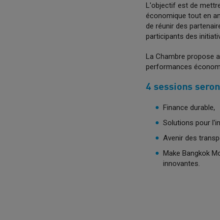
L'objectif est de mettr
économique tout en amé
de réunir des partenair
participants des initia
La Chambre propose aux
performances économiq
4 sessions seron
Finance durable,
Solutions pour l'i
Avenir des transp
Make Bangkok More
innovantes.