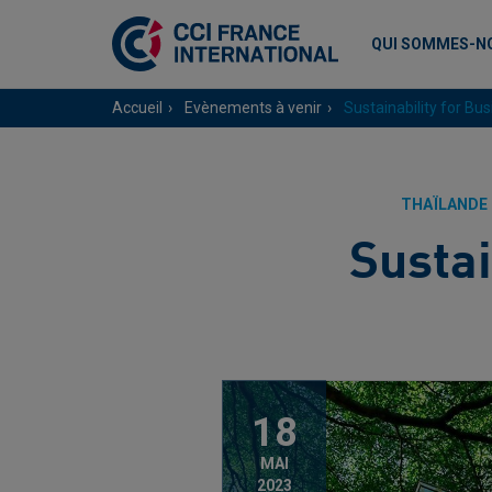
QUI SOMMES-N
Accueil
Evènements à venir
Sustainability for B
THAÏLANDE
Sustai
18
MAI
2023