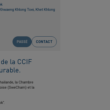
ok
Khwaeng Khlong Toei, Khet Khlong
PASSÉ
CONTACT
 de la CCIF
urable.
Thaïlande, la Chambre
oise (SweCham) et la
ok".