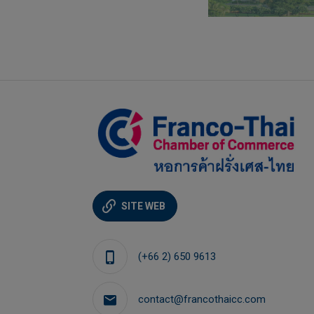
SITE WEB
Cassandre LOEB
Business Services Manager
(+66 2) 650 9613
businessservice@francothaicc.co
contact@francothaicc.com