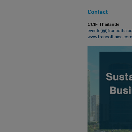
Contact
CCIF Thaïlande
events(@)francothaic
www.francothaicc.co