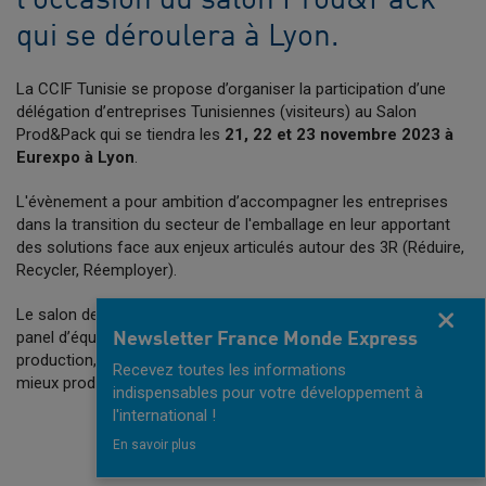
l'occasion du salon Prod&Pack
qui se déroulera à Lyon.
La CCIF Tunisie se propose d’organiser la participation d’une
délégation d’entreprises Tunisiennes (visiteurs) au Salon
Prod&Pack qui se tiendra les
21, 22 et 23 novembre 2023 à
Eurexpo à Lyon
.
L'évènement a pour ambition d’accompagner les entreprises
dans la transition du secteur de l'emballage en leur apportant
des solutions face aux enjeux articulés autour des 3R (Réduire,
Recycler, Réemployer).
Le salon de l’écosystème du produit emballé regroupe un large
Fermer
panel d’équipements pour l’usine et des solutions nouvelles de
Newsletter France Monde Express
production, de conditionnement et de manutention afin de
Recevez toutes les informations
mieux produire et emballer.
indispensables pour votre développement à
l'international !
JE M'INSCRIS
En savoir plus