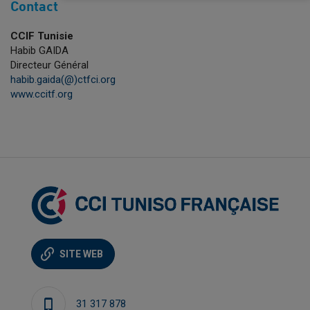
Contact
CCIF Tunisie
Habib GAIDA
Directeur Général
habib.gaida(@)ctfci.org
www.ccitf.org
SITE WEB
31 317 878