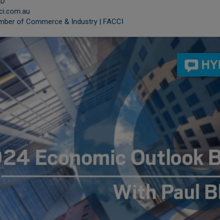
LD
ci.com.au
mber of Commerce & Industry | FACCI