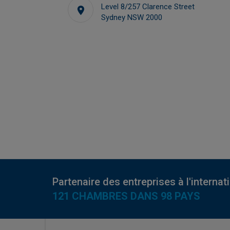
Level 8/257 Clarence Street
.com.au
fanny.gauthier@facci.com.au
Sydney NSW 2000
Partenaire des entreprises à l'internat
121 CHAMBRES DANS 98 PAYS