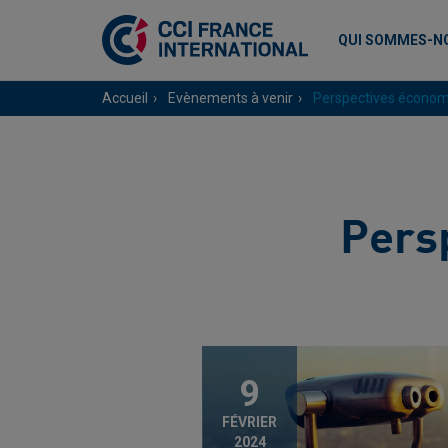
QUI SOMMES-N
Accueil
Evènements à venir
Perspectives écono
Pers
9
FÉVRIER
2024