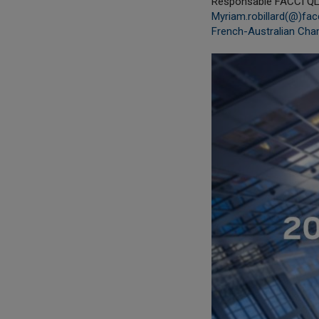
Responsable FACCI Q
Myriam.robillard(@)fac
French-Australian Cha