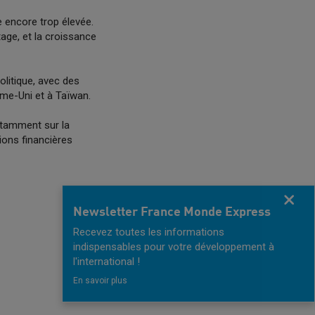
te encore trop élevée.
age, et la croissance
litique, avec des
ume-Uni et à Taïwan.
notamment sur la
ions financières
Fermer
Newsletter France Monde Express
Recevez toutes les informations
indispensables pour votre développement à
l'international !
En savoir plus