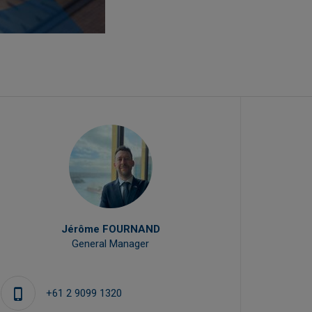
Jérôme FOURNAND
General Manager
Marke
+61 2 9099 1320