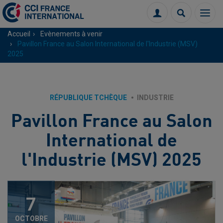
Menu
Connexion
Recherch
Accueil
Evènements à venir
Pavillon France au Salon International de l'Industrie (MSV)
2025
RÉPUBLIQUE TCHÈQUE
INDUSTRIE
Pavillon France au Salon
International de
l'Industrie (MSV) 2025
7
OCTOBRE