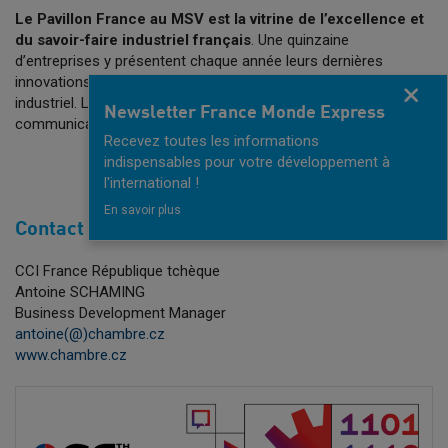
Le Pavillon France au MSV est la vitrine de l’excellence et
du savoir-faire industriel français
. Une quinzaine
d’entreprises y présentent chaque année leurs dernières
innovations et incarnent l’excellence française dans le domaine
Fermer
industriel. L’opportunités de faire du réseautage et de faire de la
Newsletter France Monde Express
communication sur la chambre et ses services.
Recevez toutes les informations
indispensables pour votre développement à
JE M'INSCRIS
l'international !
En savoir plus
Contact
CCI France République tchèque
Antoine SCHAMING
Business Development Manager
antoine(@)chambre.cz
www.chambre.cz