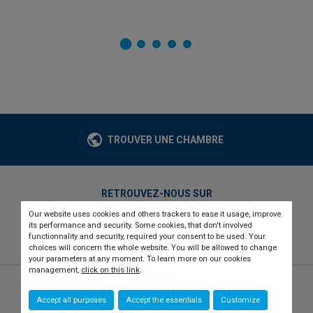
TROUVER UNE CHAMBRE
RETROUVEZ-NOUS SUR
Our website uses cookies and others trackers to ease it usage, improve
twitter
linkedin
youtube
its performance and security. Some cookies, that don't involved
functionnality and security, required your consent to be used. Your
choices will concern the whole website. You will be allowed to change
your parameters at any moment. To learn more on our cookies
management,
click on this link
.
© 2026 CCI france international
Newsletter
Accept all purposes
Accept the essentials
Customize
Qui sommes-nous ?
Recrutement
Presse
Contact