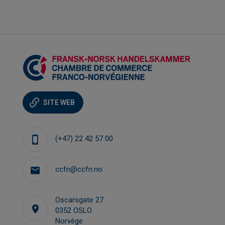
SITE WEB
(+47) 22 42 57 00
ccfn@ccfn.no
Oscarsgate 27
0352 OSLO
Norvège