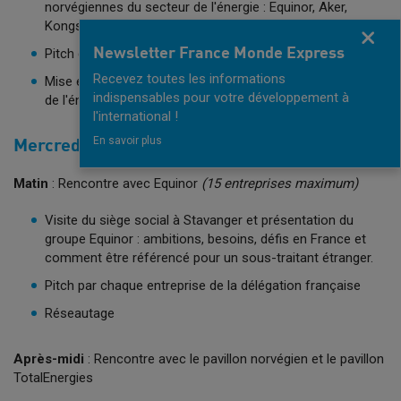
norvégiennes du secteur de l'énergie : Equinor, Aker,
Kongsberg, Statkraft...
Fermer
Newsletter France Monde Express
Pitch de chaque entreprise de la délégation française
Recevez toutes les informations
Mise en réseau et présentation du prix franco-norvégien
indispensables pour votre développement à
de l'énergie propre
l'international !
En savoir plus
Mercredi 28 août
Matin
: Rencontre avec Equinor
(15 entreprises maximum)
Visite du siège social à Stavanger et présentation du
groupe Equinor : ambitions, besoins, défis en France et
comment être référencé pour un sous-traitant étranger.
Pitch par chaque entreprise de la délégation française
Réseautage
Après-midi
: Rencontre avec le pavillon norvégien et le pavillon
TotalEnergies