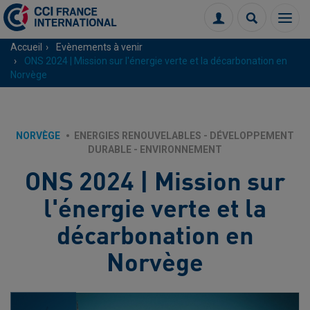
Menu
Connexion
Recherch
Accueil
Evènements à venir
ONS 2024 | Mission sur l'énergie verte et la décarbonation en
Norvège
NORVÈGE
ENERGIES RENOUVELABLES - DÉVELOPPEMENT
DURABLE - ENVIRONNEMENT
ONS 2024 | Mission sur
l'énergie verte et la
décarbonation en
Norvège