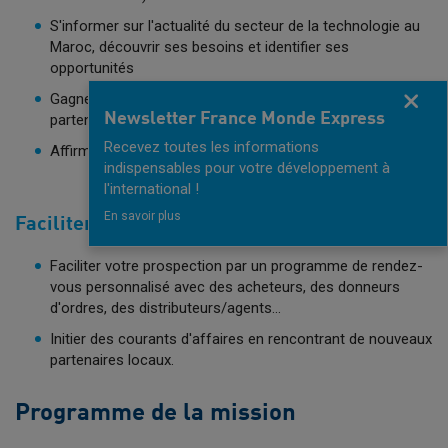
S'informer sur l'actualité du secteur de la technologie au
Maroc, découvrir ses besoins et identifier ses
opportunités
Gagner en visibilité en rencontrant de nouveaux
Fermer
Newsletter France Monde Express
partenaires et clients,
Recevez toutes les informations
Affirmer votre présence et vous faire connaître.
indispensables pour votre développement à
l'international !
En savoir plus
Faciliter votre prospection
Faciliter votre prospection par un programme de rendez-
vous personnalisé avec des acheteurs, des donneurs
d'ordres, des distributeurs/agents...
Initier des courants d'affaires en rencontrant de nouveaux
partenaires locaux.
Programme de la mission