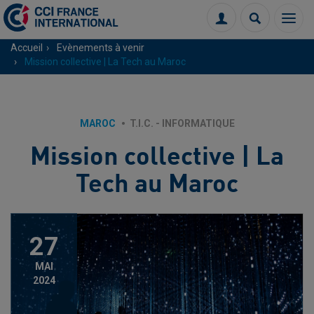
Menu
Connexion
Recherch
Accueil
Evènements à venir
Mission collective | La Tech au Maroc
MAROC
T.I.C. - INFORMATIQUE
Mission collective | La
Tech au Maroc
27
MAI
2024