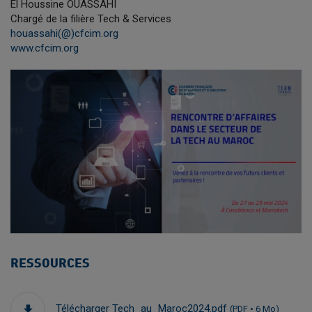
El Houssine OUASSAHI
Chargé de la filière Tech & Services
houassahi(@)cfcim.org
www.cfcim.org
RESSOURCES
Télécharger Tech_au_Maroc2024.pdf
(PDF • 6 Mo)