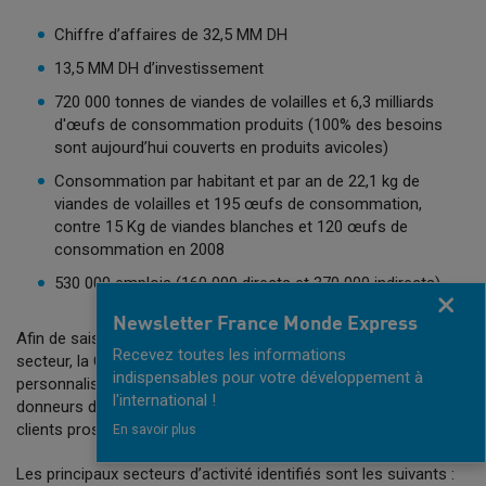
Chiffre d’affaires de 32,5 MM DH
13,5 MM DH d’investissement
720 000 tonnes de viandes de volailles et 6,3 milliards
d'œufs de consommation produits (100% des besoins
sont aujourd’hui couverts en produits avicoles)
Consommation par habitant et par an de 22,1 kg de
viandes de volailles et 195 œufs de consommation,
contre 15 Kg de viandes blanches et 120 œufs de
consommation en 2008
530 000 emplois (160 000 directs et 370 000 indirects)
Fermer
Newsletter France Monde Express
Afin de saisir les multiples opportunités que présente ce
Recevez toutes les informations
secteur, la CCIF Maroc propose un accompagnement
indispensables pour votre développement à
personnalisé dans la mise en relation avec les principaux
l'international !
donneurs d’ordre choisis parmi une base de données des
clients prospects, qui sera communiqué en amont.
En savoir plus
Les principaux secteurs d’activité identifiés sont les suivants :