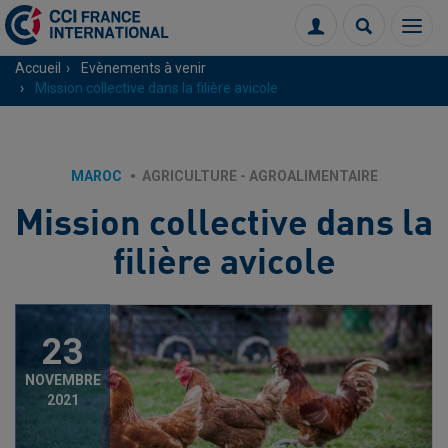
Menu
Connexion
Recherch
Accueil
Evènements à venir
Mission collective dans la filière avicole
MAROC
AGRICULTURE - AGROALIMENTAIRE
Mission collective dans la
filière avicole
23
NOVEMBRE
2021