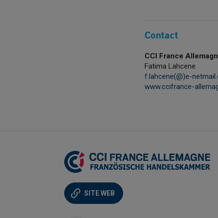
Contact
CCI France Allemag
Fatima Lahcene
f.lahcene(@)e-netmail
www.ccifrance-allemag
SITE WEB