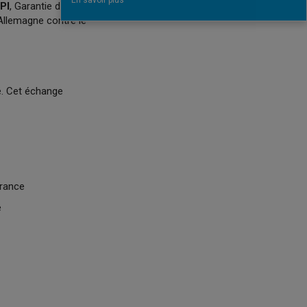
En savoir plus
PI
, Garantie de Projets
 Allemagne contre le
ne. Cet échange
france
e