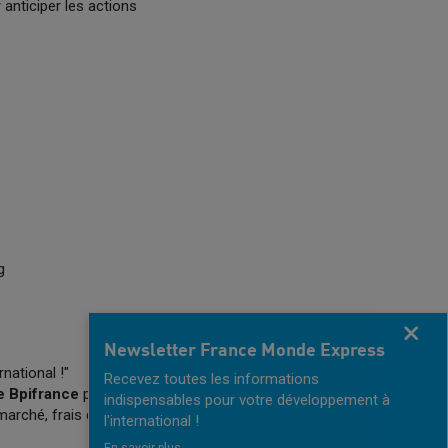
anticiper les actions
g
Fermer
Newsletter France Monde Express
national !"
Recevez toutes les informations
e Bpifrance
prend en
indispensables pour votre développement à
marché, frais de
l'international !