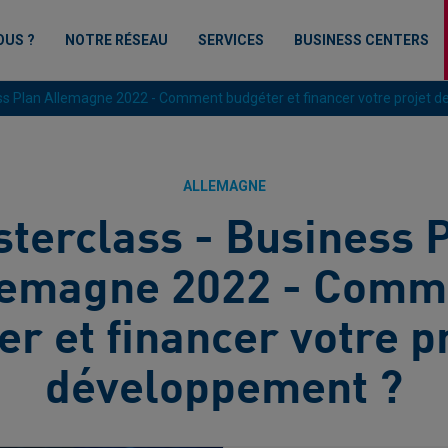
OUS ?
NOTRE RÉSEAU
SERVICES
BUSINESS CENTERS
ss Plan Allemagne 2022 - Comment budgéter et financer votre projet 
ALLEMAGNE
terclass - Business 
lemagne 2022 - Comm
r et financer votre p
développement ?