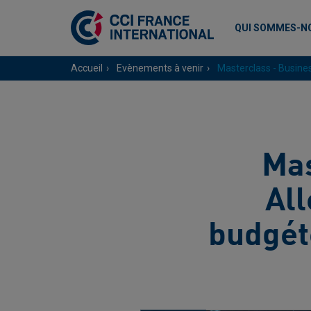
QUI SOMMES-N
Accueil
Evènements à venir
Masterclass - Busine
Mas
Al
budgéte