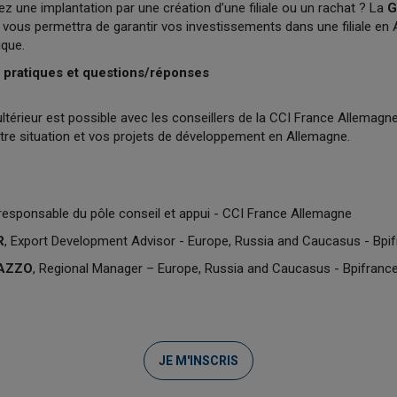
z une implantation par une création d’une filiale ou un rachat ? La
G
al vous permettra de garantir vos investissements dans une filiale en
que.
s pratiques et questions/réponses
 ultérieur est possible avec les conseillers de la CCI France Allemag
tre situation et vos projets de développement en Allemagne.
 responsable du pôle conseil et appui - CCI France Allemagne
R
, Export Development Advisor - Europe, Russia and Caucasus - Bpi
IAZZO
, Regional Manager – Europe, Russia and Caucasus - Bpifranc
JE M'INSCRIS