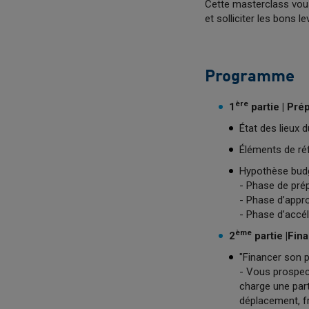
Cette masterclass vous
et solliciter les bons le
Programme
ère
1
partie | Pré
État des lieux 
Éléments de ré
Hypothèse budg
- Phase de prép
- Phase d’appro
- Phase d’accélé
ème
2
partie |
Fina
"Financer son p
- Vous prospec
charge une part
déplacement, fr