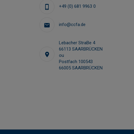
Antoine CHARDIN
+49 (0) 681 9963 0
 recrutement,
Conseil et Appui en implantation, recrutemen
oppement
croissance externe et développement
commercial
info@ccfa.de
Lebacher StraBe 4
a.chardin@ccfa.de
66113 SAARBRÜCKEN
ou
Postfach 100543
66005 SAARBRÜCKEN