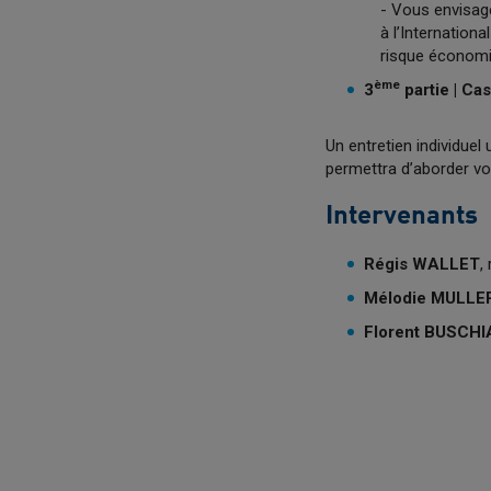
- Vous envisage
à l’Internation
risque économi
ème
3
partie | Ca
Un entretien individuel
permettra d’aborder vo
Intervenants
Régis WALLET
,
Mélodie MULLE
Florent BUSCH