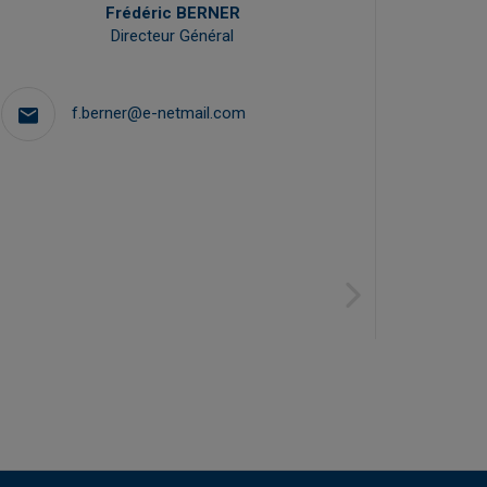
Frédéric BERNER
Directeur Général
f.berner@e-netmail.com
+
Next