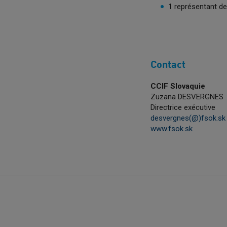
1 représentant de 
Contact
CCIF Slovaquie
Zuzana DESVERGNES
Directrice exécutive
desvergnes(@)fsok.sk
www.fsok.sk