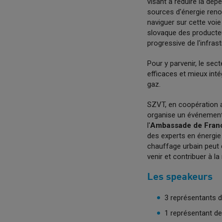
visant à réduire la dép
sources d'énergie renou
naviguer sur cette voi
slovaque des producteu
progressive de l'infras
Pour y parvenir, le sec
efficaces et mieux inté
gaz.
SZVT, en coopération a
organise un événement
l'
Ambassade de Fran
des experts en énergie
chauffage urbain peut d
venir et contribuer à la
Les speakeurs
3 représentants de
1 représentant d