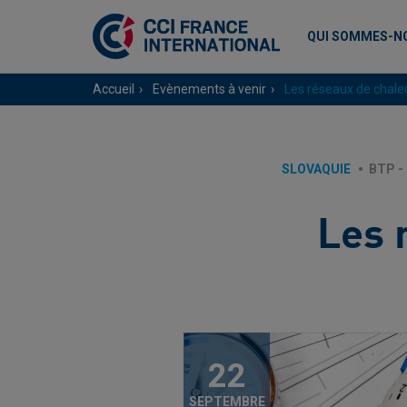
QUI SOMMES-N
Accueil
Evènements à venir
Les réseaux de chaleu
SLOVAQUIE
BTP -
Les 
22
SEPTEMBRE