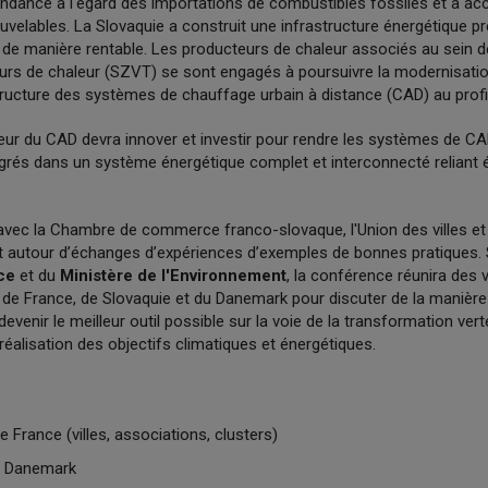
endance à l'égard des importations de combustibles fossiles et à accé
velables. La Slovaquie a construit une infrastructure énergétique pr
e de manière rentable. Les producteurs de chaleur associés au sein d
rs de chaleur (SZVT) se sont engagés à poursuivre la modernisatio
tructure des systèmes de chauffage urbain à distance (CAD) au profit
teur du CAD devra innover et investir pour rendre les systèmes de CAD 
grés dans un système énergétique complet et interconnecté reliant él
vec la Chambre de commerce franco-slovaque, l'Union des villes et
 autour d’échanges d’expériences d’exemples de bonnes pratiques. 
ce
et du
Ministère de l'Environnement
, la conférence réunira des vi
 de France, de Slovaquie et du Danemark pour discuter de la manière
evenir le meilleur outil possible sur la voie de la transformation ver
 réalisation des objectifs climatiques et énergétiques.
 France (villes, associations, clusters)
e Danemark