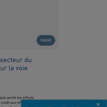
e
PASSÉ
 secteur du
ur la voie
pas arrêté les efforts
 crédit aux efforts
Fermer