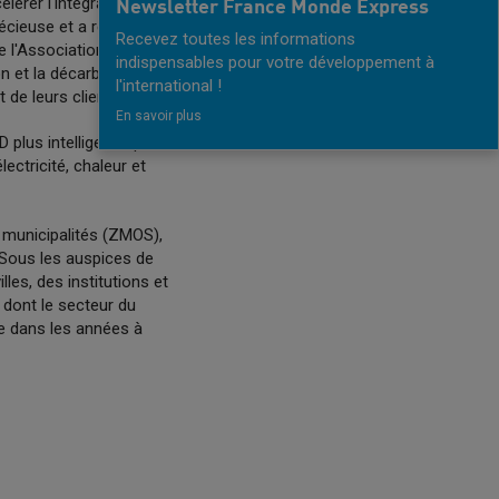
lérer l'intégration des
Newsletter France Monde Express
écieuse et a réussi à
Recevez toutes les informations
e l'Association
indispensables pour votre développement à
n et la décarbonisation
l'international !
 de leurs clients.
En savoir plus
plus intelligents, plus
ectricité, chaleur et
 municipalités (ZMOS),
Sous les auspices de
lles, des institutions et
 dont le secteur du
te dans les années à