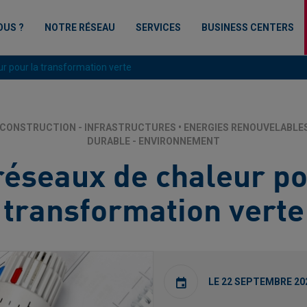
OUS ?
NOTRE RÉSEAU
SERVICES
BUSINESS CENTERS
r pour la transformation verte
 CONSTRUCTION - INFRASTRUCTURES
•
ENERGIES RENOUVELABLE
DURABLE - ENVIRONNEMENT
réseaux de chaleur po
transformation verte
LE 22 SEPTEMBRE 20