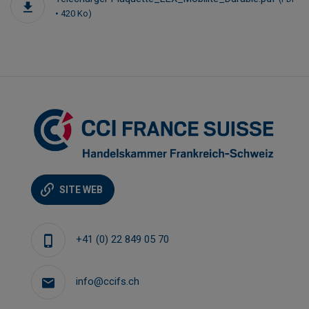
• 420 Ko)
SITE WEB
+41 (0) 22 849 05 70
info@ccifs.ch