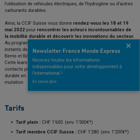
l’utilisation de véhicules électriques, de l’hydrogène ou d’autres
carburants durables.
Ainsi, la CCIF Suisse vous donne
rendez-vous les 18 et 19
mai 2022
pour
rencontrer les acteurs incontournables de
la mobilité durable et découvrir les innovations du secteur.
Au programme : visites de sites, conférences itinérantes et
Fermer
instants de networking au départ de Zurich en passant par
Newsletter France Monde Express
Berne et Bâle...
Recevez toutes les informations
Cette learning expedition vous permettra de nouer des
indispensables pour votre développement à
contacts professionnels avec des experts de la mobilité
l'international !
durable en Suisse et de décrypter cet écosystème en pleine
En savoir plus
mutation.
Tarifs
Tarif plein :
CHF 1'600. (env. 1'500€*)
Tarif membre CCIF Suisse :
CHF 1'280. (env. 1'200€*)