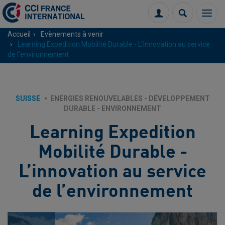
Menu
Connexion
Recherch
Accueil
Evènements à venir
Learning Expedition Mobilité Durable - L’innovation au service
de l’environnement
SUISSE
ENERGIES RENOUVELABLES - DÉVELOPPEMENT
DURABLE - ENVIRONNEMENT
Learning Expedition
Mobilité Durable -
L’innovation au service
de l’environnement