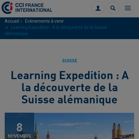
Menu
Connexion
Recherch
Accueil
Evènements à venir
Learning Expedition : A la découverte de la Suisse
alémanique
SUISSE
Learning Expedition : A
la découverte de la
Suisse alémanique
8
NOVEMBRE