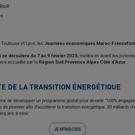
 BtoB
es
, Toulouse et Lyon, les
Journées économiques Maroc-France
fon
 se déroulera du 7 au 9 février 2023,
mettra en avant les potential
era accueillie par la
Région Sud Provence Alpes Côte d'Azur.
TE DE LA TRANSITION ÉNERGÉTIQUE
nne de développer un programme global pour devenir "100% engagée p
 de pionnier afin d'accélérer la transition énergétique. 30 milliards d
inq ans à venir.
JE M'INSCRIS