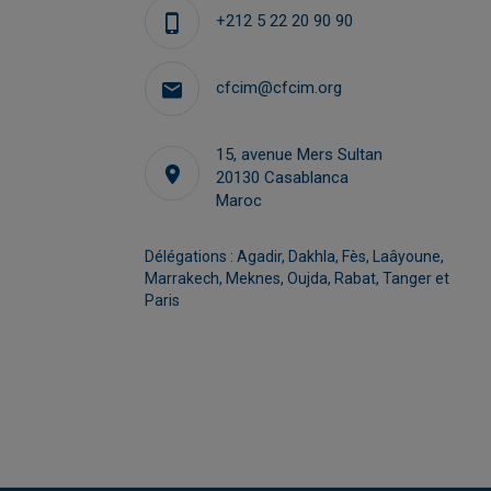
Commercial
Responsable des missions collectives et
+212 5 22 20 90 90
individuelles et coordinatrice Team France
Export
cfcim@cfcim.org
kelidrissi@cfcim.org
15, avenue Mers Sultan
20130 Casablanca
Maroc
Délégations : Agadir, Dakhla, Fès, Laâyoune,
Marrakech, Meknes, Oujda, Rabat, Tanger et
Paris