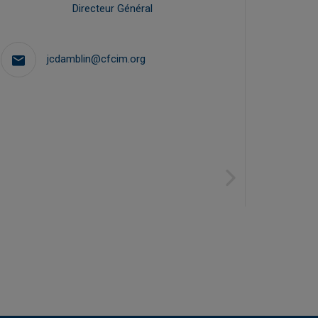
Directeur Général
Directr
jcdamblin@cfcim.org
Next