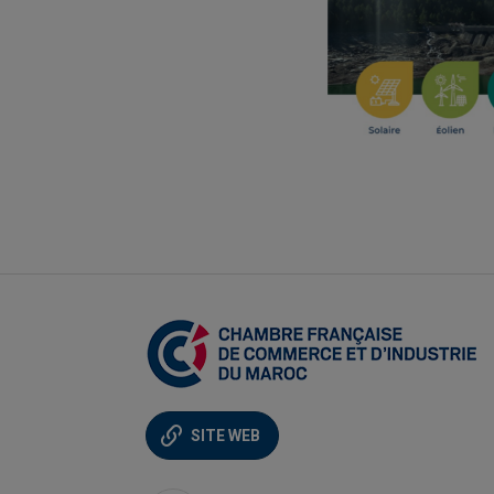
SITE WEB
Khadija EI IDRISSI