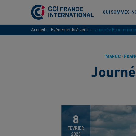
QUI SOMMES-N
Accueil
Evènements à venir
Journée Economique 
MAROC
•
FRAN
Journé
8
FÉVRIER
2023