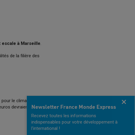
t escale à Marseille
.
ités de la filière des
our le climat" et
Fermer
'euros devraient ainsi
Newsletter France Monde Express
Recevez toutes les informations
indispensables pour votre développement à
l'international !