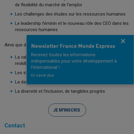
de flexibilité du marché de l’emploi
Les challenges des études sur les ressources humaines
Le leadership féminin et le nouveau rôle des CEO dans les
ressources humaines
Fermer
Ainsi que des workshops sur :
Newsletter France Monde Express
Recevez toutes les informations
La valorisation des softskills avec l’upskilling et le
indispensables pour votre développement à
reskilling
l'international !
Les stratégies pour diminuer la rotation du personnel
En savoir plus
La data science et le fait d’attirer des nouveaux talents
La diversité et l’inclusion, de tangibles progrès
JE M'INSCRIS
Contact