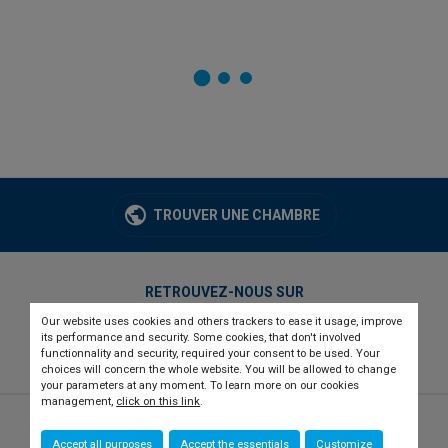
TROUVER UNE CHAMBRE
RETROUVEZ-NOUS SUR
Our website uses cookies and others trackers to ease it usage, improve
twitter
linkedin
youtube
its performance and security. Some cookies, that don't involved
functionnality and security, required your consent to be used. Your
choices will concern the whole website. You will be allowed to change
your parameters at any moment. To learn more on our cookies
management,
click on this link
.
© 2026 CCI france international
Newsletter
Accept all purposes
Accept the essentials
Customize