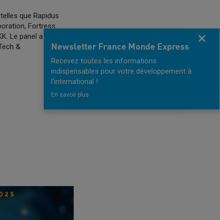
n
telles que Rapidus
oration, Fortress
K. Le panel accueillera
Fermer
 Tech &
Newsletter France Monde Express
Recevez toutes les informations
indispensables pour votre développement à
l'international !
En savoir plus