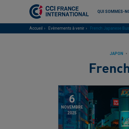
QUI SOMMES-N
Accueil
Evènements à venir
French Japanese Bu
JAPON
Frenc
6
NOVEMBRE
2025