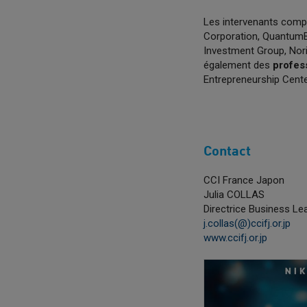
Les intervenants compt
Corporation, QuantumBl
Investment Group, Nori
également des
profes
Entrepreneurship Cente
Contact
CCI France Japon
Julia COLLAS
Directrice Business L
j.collas(@)ccifj.or.jp
www.ccifj.or.jp