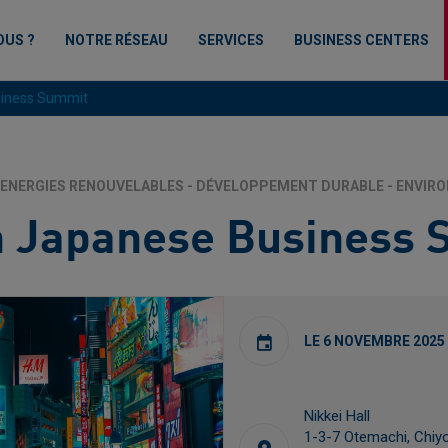
OUS ?
NOTRE RÉSEAU
SERVICES
BUSINESS CENTERS
siness Summit
ENERGIES RENOUVELABLES - DÉVELOPPEMENT DURABLE - ENVI
h Japanese Business 
LE 6 NOVEMBRE 2025
Nikkei Hall
1-3-7 Otemachi, Chiy