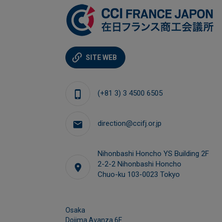
SITE WEB
Marie OZAKI
ux membres
Managing Director, Événements
(+81 3) 3 4500 6505
+81.03-4500-6531
direction@ccifj.or.jp
m.ozaki@ccifj.or.jp
Nihonbashi Honcho YS Building 2F
2-2-2 Nihonbashi Honcho
Chuo-ku 103-0023 Tokyo
Osaka
Dojima Avanza 6F