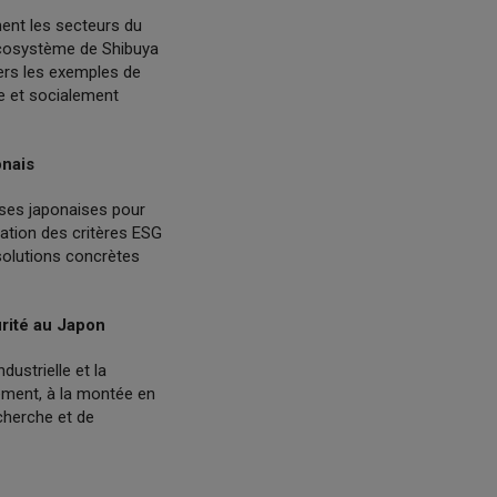
rment les secteurs du
l’écosystème de Shibuya
vers les exemples de
le et socialement
onais
ises japonaises pour
ration des critères ESG
solutions concrètes
urité au Japon
ustrielle et la
nement, à la montée en
cherche et de