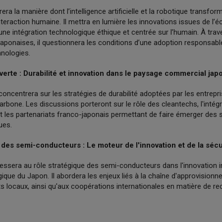
era la manière dont l’intelligence artificielle et la robotique transfo
l’interaction humaine. Il mettra en lumière les innovations issues de 
nt une intégration technologique éthique et centrée sur l’humain. À tra
japonaises, il questionnera les conditions d’une adoption responsab
nologies.
verte : Durabilité et innovation dans le paysage commercial jap
oncentrera sur les stratégies de durabilité adoptées par les entrepr
 carbone. Les discussions porteront sur le rôle des cleantechs, l'intég
t les partenariats franco-japonais permettant de faire émerger des 
ues.
e des semi-conducteurs : Le moteur de l'innovation et de la séc
ressera au rôle stratégique des semi-conducteurs dans l'innovation ind
ique du Japon. Il abordera les enjeux liés à la chaîne d'approvision
 locaux, ainsi qu'aux coopérations internationales en matière de re