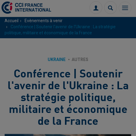
Menu
Connexion
Recherch
Accueil
Evènements à venir
Conférence | Soutenir l'avenir de l'Ukraine : La stratégie
politique, militaire et économique de la France
UKRAINE
AUTRES
Conférence | Soutenir
l'avenir de l'Ukraine : La
stratégie politique,
militaire et économique
de la France