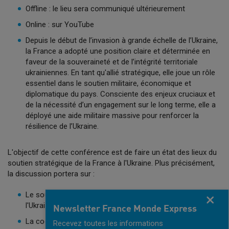
Offline : le lieu sera communiqué ultérieurement
Online : sur YouTube
Depuis le début de l’invasion à grande échelle de l’Ukraine,
la France a adopté une position claire et déterminée en
faveur de la souveraineté et de l’intégrité territoriale
ukrainiennes. En tant qu'allié stratégique, elle joue un rôle
essentiel dans le soutien militaire, économique et
diplomatique du pays. Consciente des enjeux cruciaux et
de la nécessité d’un engagement sur le long terme, elle a
déployé une aide militaire massive pour renforcer la
résilience de l’Ukraine.
L'objectif de cette conférence est de faire un état des lieux du
soutien stratégique de la France à l'Ukraine. Plus précisément,
la discussion portera sur :
Le soutien politique et diplomatique de la France à
Fermer
l'Ukraine dans un contexte géopolitique en évolution.
Newsletter France Monde Express
La coopération en matière de sécurité et d’aide militaire,
Recevez toutes les informations