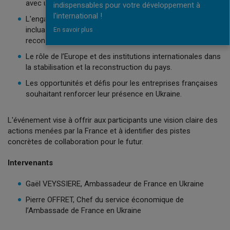
avec un point sur les engagements actuels et futurs.
indispensables pour votre développement à
l'international !
L'engagement économique de la France en Ukraine,
incluant les investissements, les initiatives de
En savoir plus
reconstruction et le rôle du secteur privé.
Le rôle de l’Europe et des institutions internationales dans
la stabilisation et la reconstruction du pays.
Les opportunités et défis pour les entreprises françaises
souhaitant renforcer leur présence en Ukraine.
L'événement vise à offrir aux participants une vision claire des
actions menées par la France et à identifier des pistes
concrètes de collaboration pour le futur.
Intervenants
Gaël VEYSSIERE, Ambassadeur de France en Ukraine
Pierre OFFRET, Chef du service économique de
l’Ambassade de France en Ukraine