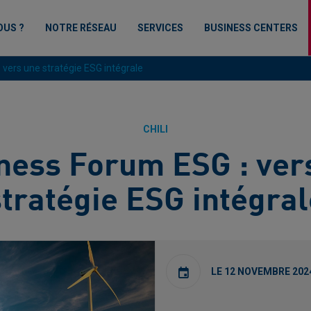
OUS ?
NOTRE RÉSEAU
SERVICES
BUSINESS CENTERS
 vers une stratégie ESG intégrale
CHILI
ness Forum ESG : ver
stratégie ESG intégral
LE 12 NOVEMBRE 202