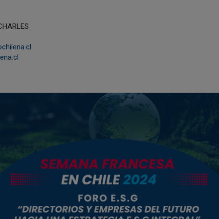
 CHARLES
hilena.cl
ena.cl