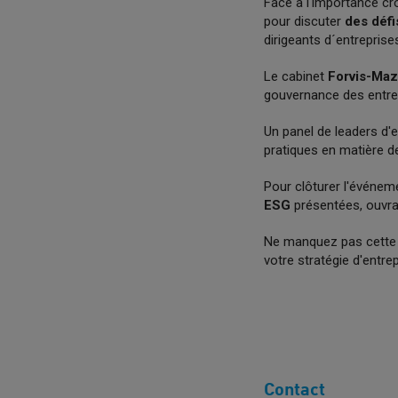
Face à l'importance cr
pour discuter
des défi
dirigeants d´entreprise
Le cabinet
Forvis-Maz
gouvernance des entre
Un panel de leaders d'e
pratiques en matière d
Pour clôturer l'événem
ESG
présentées, ouvran
Ne manquez pas cette 
votre stratégie d'entrep
Contact