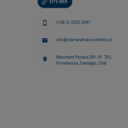
SITE WEB
I
Alexis DUPUY
(+56 2) 2225 5547
Directeur des opérations
info@camarafrancochilena.cl
hilena.cl
operaciones@camarafrancochilena.
Marchant Pereira 201 Of. 701,
Providencia, Santiago, Chili