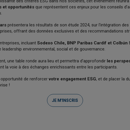
oissante des critères ESG dans nos sociétés, cet événement réunira 
s et opportunités
que représentent ces enjeux pour les conseils d’ad
s.
ars
présentera les résultats de son étude 2024, sur l'intégration des
prises, offrant des données exclusives et des recommandations str
ntreprises, incluant
Sodexo Chile, BNP Paribas Cardif et Colbún
e leadership environnemental, social et de gouvernance.
ent, une table ronde aura lieu et permettra d'approfondir
les perspec
t la voie à des échanges enrichissants entre les participants.
opportunité de renforcer
votre engagement ESG
, et de placer la 
rise !
JE M'INSCRIS