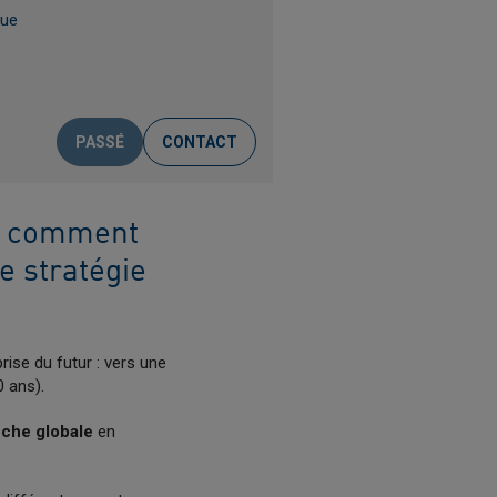
que
PASSÉ
CONTACT
ez comment
e stratégie
prise du futur : vers une
0 ans).
oche globale
en