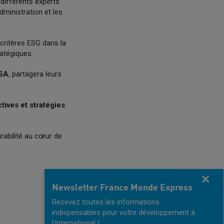
différents experts
ministration et les
 critères ESG dans la
atégiques.
 SA
, partagera leurs
tives et stratégies
durabilité au cœur de
Fermer
Newsletter France Monde Express
Recevez toutes les informations
indispensables pour votre développement à
l'international !