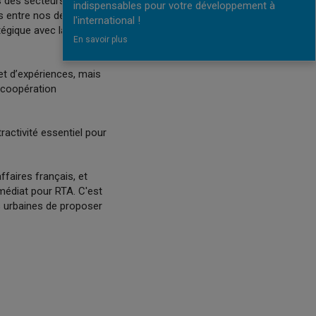
 des secteurs public et
indispensables pour votre développement à
es entre nos deux pays.
l'international !
tégique avec la
En savoir plus
t d’expériences, mais
e coopération
ractivité essentiel pour
faires français, et
mmédiat pour RTA. C'est
s urbaines de proposer