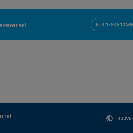
l'évènement
BUSINESS ENGAG
ional
TROUVER