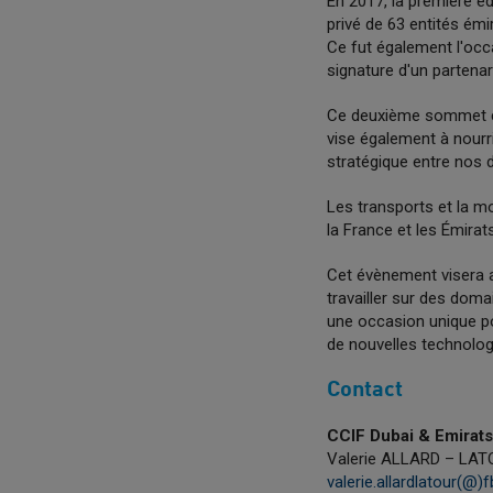
En 2017, la première é
privé de 63 entités émi
Ce fut également l'occ
signature d'un partenar
Ce deuxième sommet co
vise également à nourri
stratégique entre nos 
Les transports et la mo
la France et les Émirat
Cet évènement visera a
travailler sur des dom
une occasion unique po
de nouvelles technolo
Contact
CCIF Dubai & Emirats
Valerie ALLARD – LA
valerie.allardlatour(@