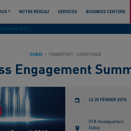
OUS ?
NOTRE RÉSEAU
SERVICES
BUSINESS CENTERS
t Summit 2019
DUBAÏ
TRANSPORT - LOGISTIQUE
ss Engagement Summ
LE 25 FÉVRIER 2019
RTA Headquarters
Dubaï