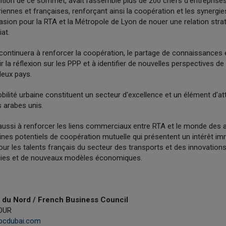
dition de ce sommet, avait rassemblé plus de 200 chefs d'entreprises
riennes et françaises, renforçant ainsi la coopération et les synergi
asion pour la RTA et la Métropole de Lyon de nouer une relation stra
iat.
ntinuera à renforcer la coopération, le partage de connaissances e
r la réflexion sur les PPP et à identifier de nouvelles perspectives d
deux pays.
bilité urbaine constituent un secteur d'excellence et un élément d'att
s arabes unis.
ussi à renforcer les liens commerciaux entre RTA et le monde des af
aines potentiels de coopération mutuelle qui présentent un intérêt i
ur les talents français du secteur des transports et des innovation
gies et de nouveaux modèles économiques.
 du Nord / French Business Council
TOUR
)fbcdubai.com