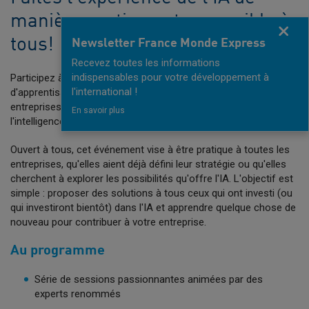
manière pratique et accessible à
Fermer
tous!
Newsletter France Monde Express
Recevez toutes les informations
indispensables pour votre développement à
Participez à une journée enrichissante de partage et
l'international !
d'apprentissage et des Keynotes de réflexion entre les
entreprises françaises et suédoises qui ont adopté
En savoir plus
l'intelligence artificielle dans leurs opérations.
Ouvert à tous, cet événement vise à être pratique à toutes les
entreprises, qu'elles aient déjà défini leur stratégie ou qu'elles
cherchent à explorer les possibilités qu'offre l'IA. L'objectif est
simple : proposer des solutions à tous ceux qui ont investi (ou
qui investiront bientôt) dans l'IA et apprendre quelque chose de
nouveau pour contribuer à votre entreprise.
Au programme
Série de sessions passionnantes animées par des
experts renommés