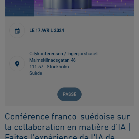
LE 17 AVRIL 2024
Citykonferensen / Ingenjörshuset
Malmskillnadsgatan 46
111 57 Stockholm
Suède
PASSÉ
Conférence franco-suédoise sur
la collaboration en matière d'IA |
Faites l'expérience de l'IA de