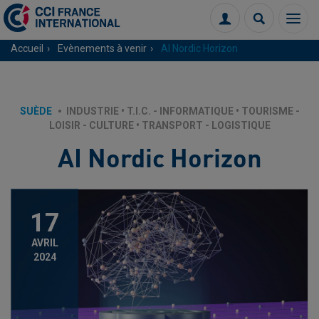
Menu
Connexion
Recherch
Accueil
Evènements à venir
AI Nordic Horizon
SUÈDE
INDUSTRIE
•
T.I.C. - INFORMATIQUE
•
TOURISME -
LOISIR - CULTURE
•
TRANSPORT - LOGISTIQUE
AI Nordic Horizon
17
AVRIL
2024