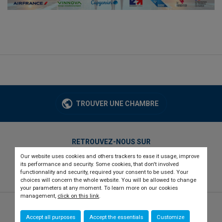
TROUVER UNE CHAMBRE
RETROUVEZ-NOUS SUR
Our website uses cookies and others trackers to ease it usage, improve
twitter
linkedin
youtube
its performance and security. Some cookies, that don't involved
functionnality and security, required your consent to be used. Your
choices will concern the whole website. You will be allowed to change
your parameters at any moment. To learn more on our cookies
management,
click on this link
.
© 2026 CCI france international
Newsletter
Accept all purposes
Accept the essentials
Customize