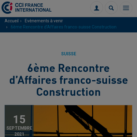
Menu
Connexion
Recherch
Accueil
Evènements à venir
6ème Rencontre d’Affaires franco-suisse Construction
SUISSE
6ème Rencontre
d’Affaires franco-suisse
Construction
15
SEPTEMBRE
2021