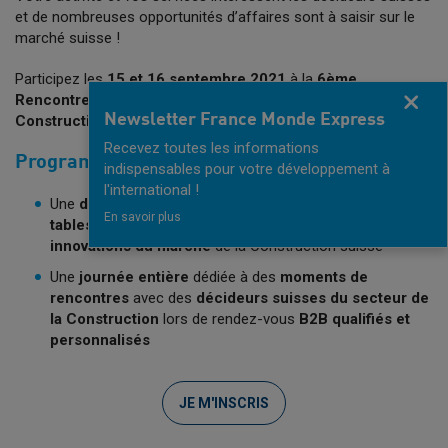
et de nombreuses opportunités d’affaires sont à saisir sur le
marché suisse !
Participez les
15 et 16 septembre 2021
à la
6ème
Fermer
Rencontre d’Affaires franco-suisse du secteur
Newsletter France Monde Express
Construction
qui se déroulera au Lausanne Palace !
Recevez toutes les informations
Programme
indispensables pour votre développement à
l'international !
Une
demi-journée
consacrée à des
conférences et
En savoir plus
tables rondes
pour découvrir tous les
enjeux et les
innovations du marché
de la Construction suisse
Une
journée entière
dédiée à des
moments de
rencontres
avec des
décideurs suisses du secteur de
la Construction
lors de rendez-vous
B2B qualifiés et
personnalisés
JE M'INSCRIS