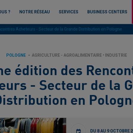
OUS ?
NOTRE RÉSEAU
SERVICES
BUSINESS CENTERS
contres Acheteurs - Secteur de la Grande Distribution en Pologne
POLOGNE
AGRICULTURE - AGROALIMENTAIRE
•
INDUSTRIE
e édition des Rencon
eurs - Secteur de la 
istribution en Polog
DU 8 AU 9 OCTOBRE 