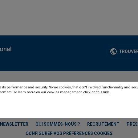
ional
TROUVER
 its performance and security. Some cookies, that don't involved functionnality and secu
y moment. To learn more on our cookies management,
click on this link
.
NEWSLETTER
QUI SOMMES-NOUS ?
RECRUTEMENT
PRES
CONFIGURER VOS PRÉFÉRENCES COOKIES