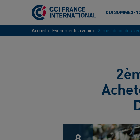
QUI SOMMES-N
Accueil
Evènements à venir
2ème édition des Ren
2èm
Achet
D
8