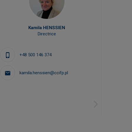
Kamila HENSSIEN
Directrice
Bu
+48 500 146 374
kamila.henssien@ccifp.pl
Next