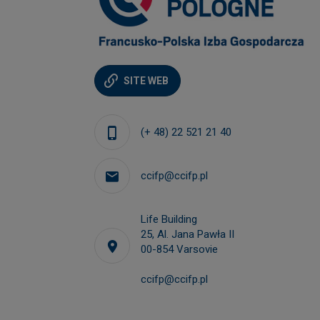
Sylwia BOJANOWSKA
SITE WEB
nager
Business Development Unit Manager
(+ 48) 22 521 21 40
+48 514 601 810
ccifp@ccifp.pl
sylwia.bojanowska@ccifp.pl
Life Building
25, Al. Jana Pawła II
00-854 Varsovie
ccifp@ccifp.pl