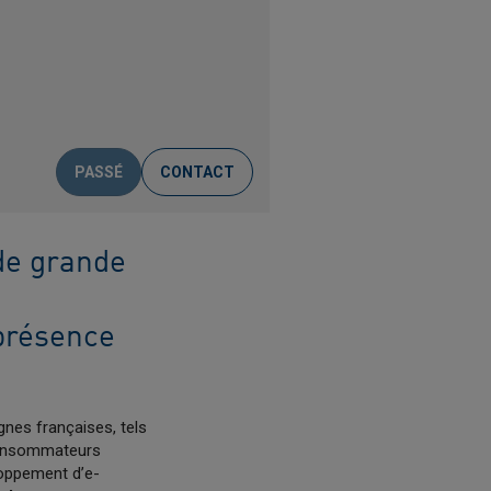
PASSÉ
CONTACT
de grande
 présence
nes françaises, tels
 consommateurs
loppement d’e-