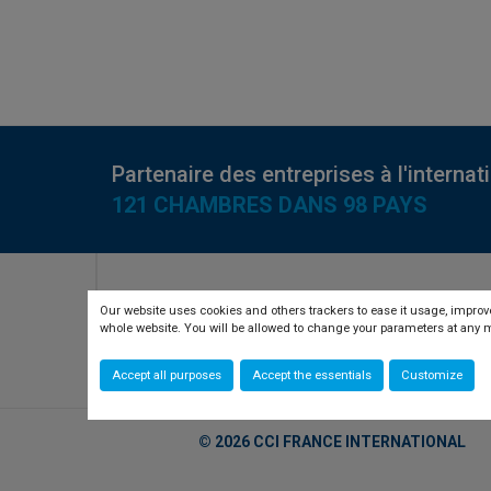
Partenaire des entreprises à l'internat
121 CHAMBRES DANS 98 PAYS
RETROUVEZ-NOUS SUR
Our website uses cookies and others trackers to ease it usage, improve
whole website. You will be allowed to change your parameters at an
twitter
linkedin
youtube
Accept all purposes
Accept the essentials
Customize
© 2026 CCI FRANCE INTERNATIONAL