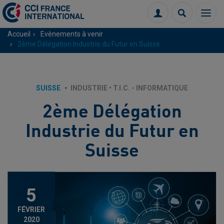
Menu
Connexion
Recherch
Accueil
Evènements à venir
2ème Délégation Industrie du Futur en Suisse
SUISSE
INDUSTRIE
•
T.I.C. - INFORMATIQUE
2ème Délégation
Industrie du Futur en
Suisse
5
FÉVRIER
2020